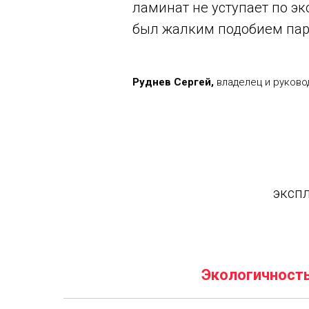
“
ламинат не уступает по эк
был жалким подобием парке
Руднев Сергей,
владелец и руково
эксп
Экологичност