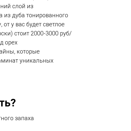
рний слой из
ка из дуба тонированного
 от у вас будет светлое
ски) стоит 2000-3000 руб/
д орех
зайны, которые
ламинат уникальных
ть?
тного запаха