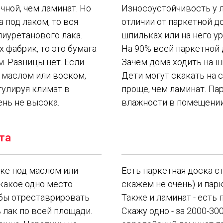
чной, чем ламинат. Но
Износоустойчивость у л
 под лаком, то вся
отличии от паркетной до
лиуретанового лака.
шпильках или на него ур
 фабрик, то это бумага
На 90% всей паркетной 
. Разницы нет. Если
Зачем дома ходить на ш
 маслом или воском,
Дети могут скакать на 
гулируя климат в
проще, чем ламинат. Па
ень не высока.
влажности в помещении,
та
ске под маслом или
Есть паркетная доска с
какое одно место
скажем не очень) и пар
обы отреставрировать
Также и ламинат - есть п
 лак по всей площади.
Скажу одно - за 2000-3