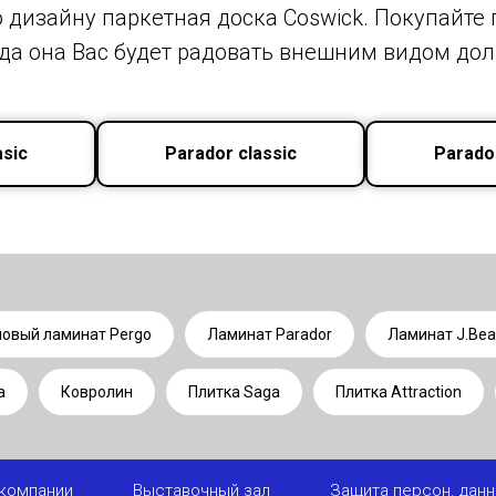
о дизайну паркетная доска Сoswiсk. Покупайте
да она Вас будет радовать внешним видом дол
sic
Parador classic
Parado
овый ламинат Pergo
Ламинат Parador
Ламинат J.Be
а
Ковролин
Плитка Saga
Плитка Attraction
компании
Выставочный зал
Защита персон. дан