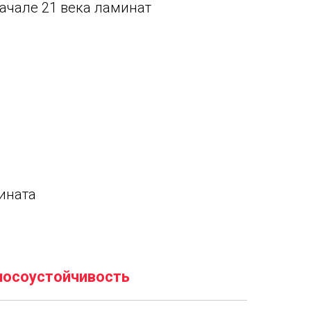
начале 21 века ламинат
ината
носоустойчивость